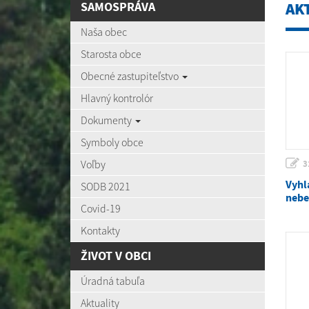
SAMOSPRÁVA
AK
Naša obec
Starosta obce
Obecné zastupiteľstvo
Hlavný kontrolór
Dokumenty
Symboly obce
Voľby
3
Vyhl
SODB 2021
nebe
Covid-19
Kontakty
ŽIVOT V OBCI
Úradná tabuľa
Aktuality