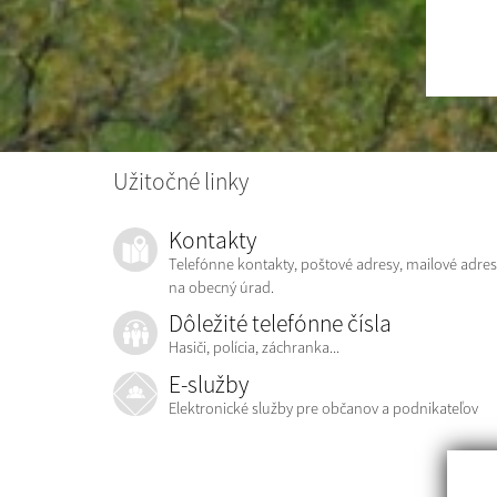
Užitočné linky
Kontakty
Telefónne kontakty, poštové adresy, mailové adres
na obecný úrad.
Dôležité telefónne čísla
Hasiči, polícia, záchranka...
E-služby
Elektronické služby pre občanov a podnikateľov