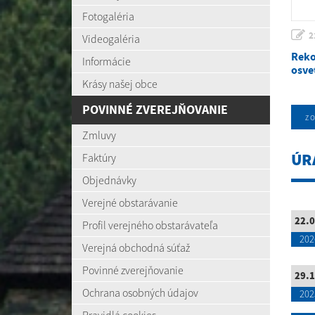
Fotogaléria
2
Videogaléria
Reko
Informácie
osve
Krásy našej obce
POVINNÉ ZVEREJŇOVANIE
zo
Zmluvy
ÚR
Faktúry
Objednávky
Verejné obstarávanie
22.0
Profil verejného obstarávateľa
202
Verejná obchodná súťaž
Povinné zverejňovanie
29.1
Ochrana osobných údajov
202