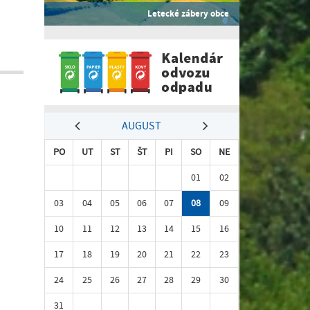
Letecké zábery obce
AUGUST
PO
UT
ST
ŠT
PI
SO
NE
01
02
03
04
05
06
07
08
09
10
11
12
13
14
15
16
17
18
19
20
21
22
23
24
25
26
27
28
29
30
31