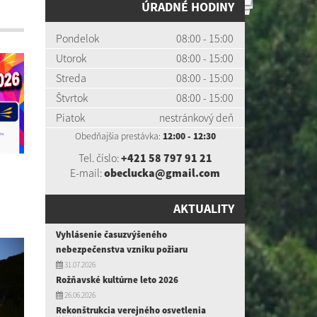
ÚRADNÉ HODINY
Pondelok
08:00 - 15:00
Utorok
08:00 - 15:00
Streda
08:00 - 15:00
Štvrtok
08:00 - 15:00
Piatok
nestránkový deň
Obedňajšia prestávka:
12:00 - 12:30
Tel. číslo:
+421 58 797 91 21
E-mail:
obeclucka@gmail.com
AKTUALITY
Vyhlásenie časuzvýšeného
nebezpečenstva vzniku požiaru
31.07.2026
Rožňavské kultúrne leto 2026
26.06.2026
Rekonštrukcia verejného osvetlenia