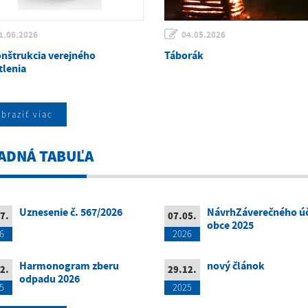
1.06.2026
04.05.2026
nštrukcia verejného
Táborák
tlenia
braziť viac
ADNÁ TABUĽA
Uznesenie č. 567/2026
NávrhZáverečného ú
7.
07.05.
obce 2025
6
2026
Harmonogram zberu
nový článok
2.
29.12.
odpadu 2026
5
2025