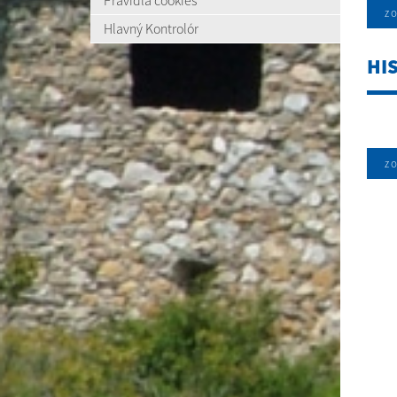
Pravidlá cookies
zo
Hlavný Kontrolór
HI
zo