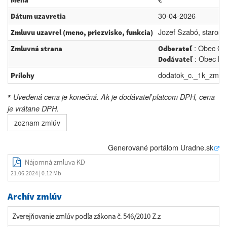
Mena
30-04-2026
Dátum uzavretia
Jozef Szabó, starost
Zmluvu uzavrel (meno, priezvisko, funkcia)
: Obec Ge
Zmluvná strana
Odberateľ
: Obec Lú
Dodávateľ
dodatok_c._1k_zmlu
Prílohy
Uvedená cena je konečná. Ak je dodávateľ platcom DPH, cena
*
je vrátane DPH.
zoznam zmlúv
Generované portálom
Uradne.sk
Nájomná zmluva KD
21.06.2024
| 0.12 Mb
Archív zmlúv
Zverejňovanie zmlúv podľa zákona č. 546/2010 Z.z