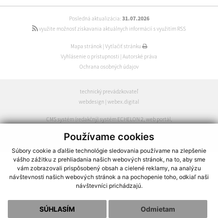
Posledná aktualizácia:
31.07.2026
využite možnosť získavania aktuálnych informácií s využitím RSS
Mapa stránok
|
Vytlačiť stránku
Vyhlásenie o prístupnosti
|
Autorské práva
Ochrana osobných údajov
technický prevádzkovateľ
webdesign
|
webex.digital
CMS systém (redakčný) systém ECHELON 2
,
web portál
,
webhosting
,
webex.digital
,
domény
,
registrácia domény
,
Používame cookies
spoločnosť webex.digital
Súbory cookie a ďalšie technológie sledovania používame na zlepšenie
vášho zážitku z prehliadania našich webových stránok, na to, aby sme
vám zobrazovali prispôsobený obsah a cielené reklamy, na analýzu
návštevnosti našich webových stránok a na pochopenie toho, odkiaľ naši
návštevníci prichádzajú.
SÚHLASÍM
Odmietam