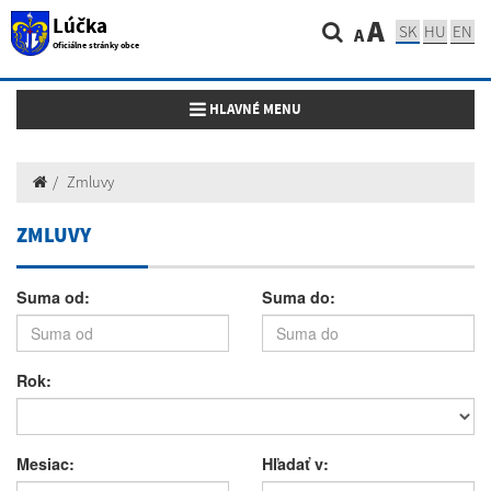
Lúčka
A
SK
HU
EN
A
Oficiálne stránky obce
Toggle navigation
HLAVNÉ MENU
Zmluvy
ZMLUVY
Suma od:
Suma do:
Rok:
Mesiac:
Hľadať v: