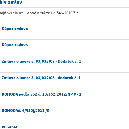
hív zmlúv
rejňovanie zmlúv podľa zákona č. 546/2010 Z.z
Kúpna zmluva
Kúpna zmluva
Zmluva o úvere č. 03/032/08 - Dodatok č. 1
Zmluva o úvere č. 03/032/08 - dodatok č. 1
DOHODA podľa §52 č. 23/§52/2012/NP V - 2
DOHODAč. 4/§50j/2012 /R
VEGAnet