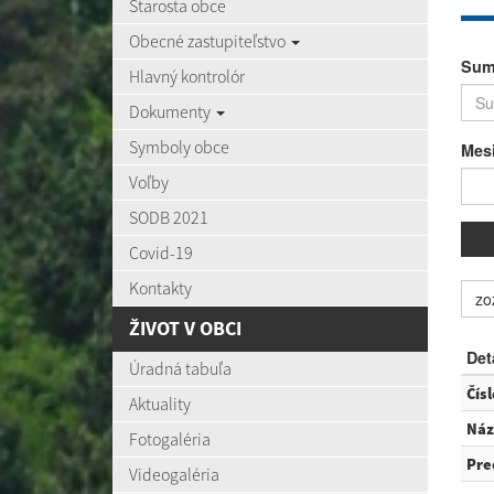
Starosta obce
Obecné zastupiteľstvo
Sum
Hlavný kontrolór
Dokumenty
Symboly obce
Mes
Voľby
SODB 2021
Covid-19
Kontakty
zo
ŽIVOT V OBCI
Det
Úradná tabuľa
Čís
Aktuality
Náz
Fotogaléria
Pre
Videogaléria