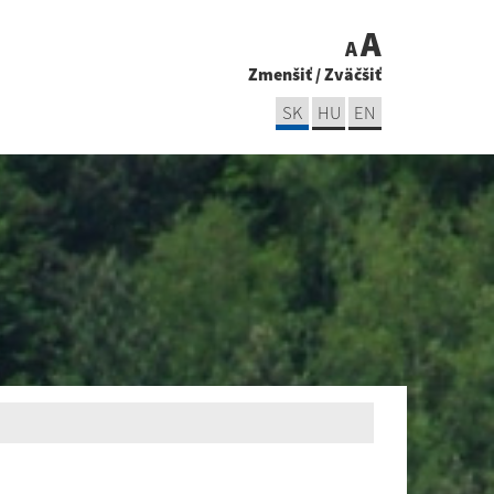
A
A
Zmenšiť
/
Zväčšiť
SK
HU
EN