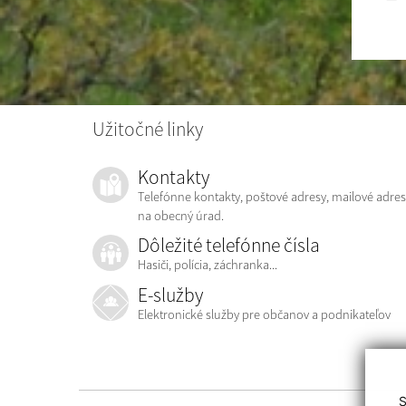
Užitočné linky
Kontakty
Telefónne kontakty, poštové adresy, mailové adres
na obecný úrad.
Dôležité telefónne čísla
Hasiči, polícia, záchranka...
E-služby
Elektronické služby pre občanov a podnikateľov
S