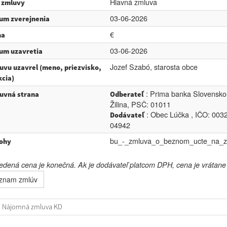
Hlavná zmluva
 zmluvy
03-06-2026
um zverejnenia
€
na
03-06-2026
um uzavretia
Jozef Szabó, starosta obce
uvu uzavrel (meno, priezvisko,
kcia)
: Prima banka Slovensko,
uvná strana
Odberateľ
Žilina, PSČ: 01011
: Obec Lúčka , IČO: 0032
Dodávateľ
04942
bu_-_zmluva_o_beznom_ucte_na_zv
lohy
dená cena je konečná. Ak je dodávateľ platcom DPH, cena je vrátan
znam zmlúv
Nájomná zmluva KD