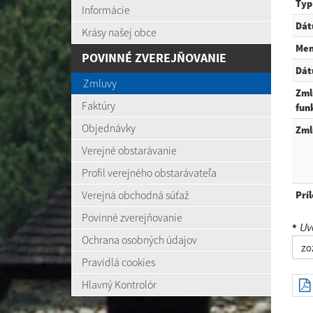
Typ
Informácie
Dát
Krásy našej obce
Me
POVINNÉ ZVEREJŇOVANIE
Dát
Zmluvy
Zml
Faktúry
fun
Objednávky
Zml
Verejné obstarávanie
Profil verejného obstarávateľa
Verejná obchodná súťaž
Prí
Povinné zverejňovanie
Uve
*
Ochrana osobných údajov
zo
Pravidlá cookies
Hlavný Kontrolór