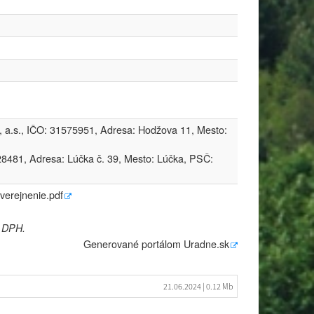
 a.s., IČO: 31575951, Adresa: Hodžova 11, Mesto:
8481, Adresa: Lúčka č. 39, Mesto: Lúčka, PSČ:
erejnenie.pdf
e DPH.
Generované portálom
Uradne.sk
21.06.2024
| 0.12 Mb