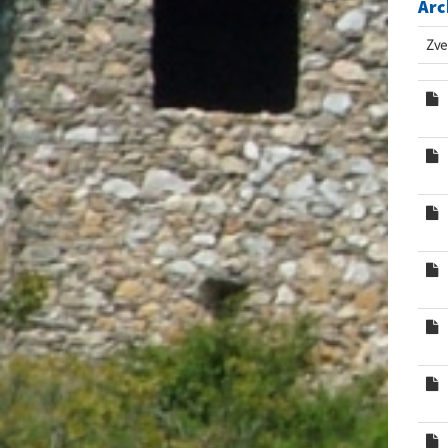
Arc
Zve