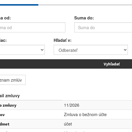
a od:
Suma do:
iac:
Hľadať v:
znam zmlúv
ail zmluvy
11/2026
lo zmluvy
Zmluva o bežnom účte
ov
účet
dmet