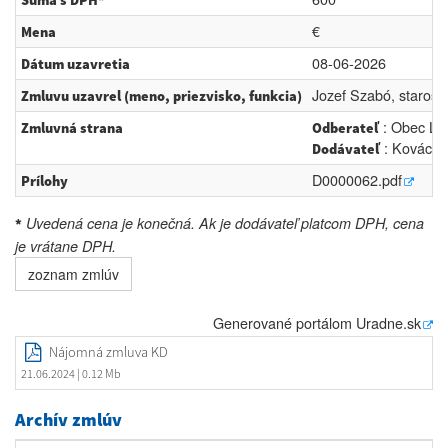
Suma s DPH*
€
Mena
08-06-2026
Dátum uzavretia
Jozef Szabó, starost
Zmluvu uzavrel (meno, priezvisko, funkcia)
: Obec Lúč
Zmluvná strana
Odberateľ
: Kovács V
Dodávateľ
D0000062.pdf
Prílohy
Uvedená cena je konečná. Ak je dodávateľ platcom DPH, cena
*
je vrátane DPH.
zoznam zmlúv
Generované portálom
Uradne.sk
Nájomná zmluva KD
21.06.2024
| 0.12 Mb
Archív zmlúv