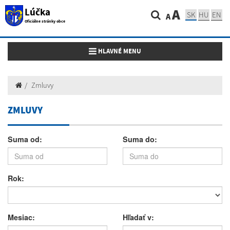
Lúčka
A
SK
HU
EN
A
Oficiálne stránky obce
Toggle navigation
HLAVNÉ MENU
Zmluvy
ZMLUVY
Suma od:
Suma do:
Rok:
Mesiac:
Hľadať v: