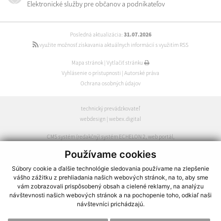
Elektronické služby pre občanov a podnikateľov
Posledná aktualizácia:
31.07.2026
využite možnosť získavania aktuálnych informácií s využitím RSS
Mapa stránok
|
Vytlačiť stránku
Vyhlásenie o prístupnosti
|
Autorské práva
Ochrana osobných údajov
technický prevádzkovateľ
webdesign
|
webex.digital
CMS systém (redakčný) systém ECHELON 2
,
web portál
,
webhosting
,
webex.digital
,
domény
,
registrácia domény
,
Používame cookies
spoločnosť webex.digital
Súbory cookie a ďalšie technológie sledovania používame na zlepšenie
vášho zážitku z prehliadania našich webových stránok, na to, aby sme
vám zobrazovali prispôsobený obsah a cielené reklamy, na analýzu
návštevnosti našich webových stránok a na pochopenie toho, odkiaľ naši
návštevníci prichádzajú.