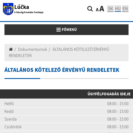
Lúčka
A
SK
HU
EN
A
A község hivatalos honlapja
Toggle navigation
FŐMENÜ
Dokumentumok
ÁLTALÁNOS KÖTELEZŐ ÉRVÉNYŰ
RENDELETEK
ÁLTALÁNOS KÖTELEZŐ ÉRVÉNYŰ RENDELETEK
ÜGYFÉLFOGADÁS IDEJE
Hétfő
08:00 - 15:00
Kedd
08:00 - 15:00
Szerda
08:00 - 15:00
Csütörtök
08:00 - 15:00