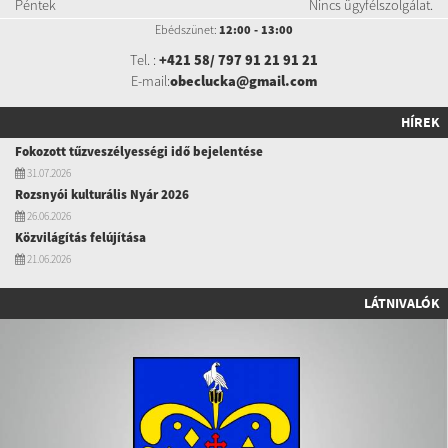
Péntek
Nincs ügyfélszolgálat.
Ebédszünet:
12:00 - 13:00
Tel. :
+421 58/ 797 91 21 91 21
E-mail:
obeclucka@gmail.com
HÍREK
Fokozott tűzveszélyességi idő bejelentése
31.07.2026
Rozsnyói kulturális Nyár 2026
26.06.2026
Közvilágítás felújítása
21.06.2026
LÁTNIVALÓK