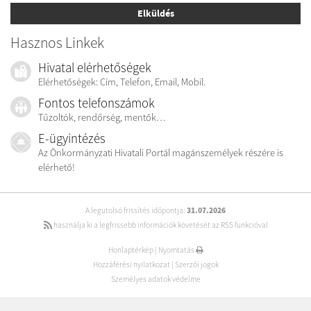
Elküldés
Hasznos Linkek
Hivatal elérhetőségek
Elérhetőségek: Cím, Telefon, Email, Mobil.
Fontos telefonszámok
Tűzoltók, rendőrség, mentők…
E-ügyintézés
Az Önkormányzati Hivatali Portál magánszemélyek részére is
elérhető!
A legutolsó frissítés időpontja:
31.07.2026
használja ki a legfrissebb információk követését az RSS funkcióval
Honlaptérkép
|
Nyomtatás
Hozzáférési nyilatkozat
|
Szerzői jogok
Személyes adatok védelme