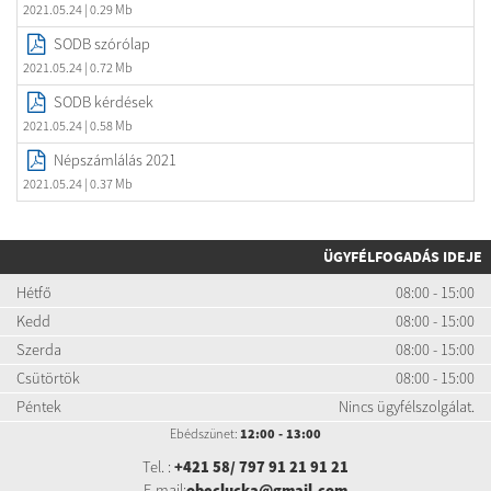
2021.05.24
| 0.29 Mb
SODB szórólap
2021.05.24
| 0.72 Mb
SODB kérdések
2021.05.24
| 0.58 Mb
Népszámlálás 2021
2021.05.24
| 0.37 Mb
ÜGYFÉLFOGADÁS IDEJE
Hétfő
08:00 - 15:00
Kedd
08:00 - 15:00
Szerda
08:00 - 15:00
Csütörtök
08:00 - 15:00
Péntek
Nincs ügyfélszolgálat.
Ebédszünet:
12:00 - 13:00
Tel. :
+421 58/ 797 91 21 91 21
E-mail:
obeclucka@gmail.com