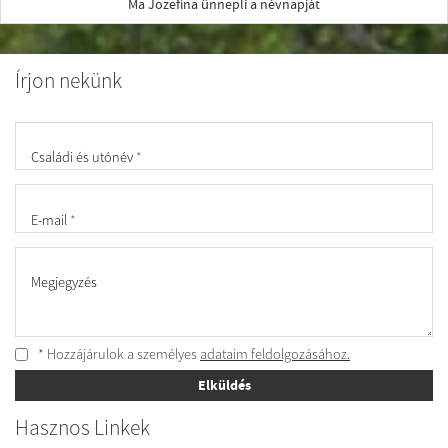
Ma Jozefína ünnepli a névnapját
Írjon nekünk
Családi és utónév
*
E-mail
*
Megjegyzés
* Hozzájárulok a személyes
adataim feldolgozásához.
Elküldés
Hasznos Linkek