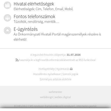
Hivatal elérhetőségek
Elérhetőségek: Cím, Telefon, Email, Mobil.
Fontos telefonszámok
Tűzoltók, rendőrség, mentők…
E-ügyintézés
Az Önkormányzati Hivatali Portál magánszemélyek részére is
elérhető!
A legutolsó frissítés időpontja:
31.07.2026
használja ki a legfrissebb információk követését az RSS funkcióval
Honlaptérkép
|
Nyomtatás
Hozzáférési nyilatkozat
|
Szerzői jogok
Személyes adatok védelme
webmester
webdesign
|
webex.digital
ECHELON 2 CMS rendszer (tartalomkezelő rendszer)
,
internetes portál
,