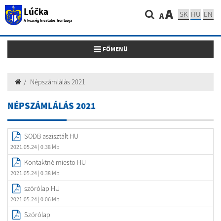
Lúčka
A
SK
HU
EN
A
A község hivatalos honlapja
Toggle navigation
FŐMENÜ
Népszámlálás 2021
NÉPSZÁMLÁLÁS 2021
SODB aszisztált HU
2021.05.24
| 0.38 Mb
Kontaktné miesto HU
2021.05.24
| 0.38 Mb
szórólap HU
2021.05.24
| 0.06 Mb
Szórólap