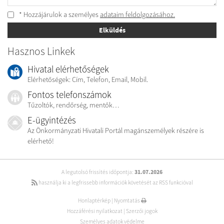
* Hozzájárulok a személyes
adataim feldolgozásához.
Elküldés
Hasznos Linkek
Hivatal elérhetőségek
Elérhetőségek: Cím, Telefon, Email, Mobil.
Fontos telefonszámok
Tűzoltók, rendőrség, mentők…
E-ügyintézés
Az Önkormányzati Hivatali Portál magánszemélyek részére is
elérhető!
A legutolsó frissítés időpontja:
31.07.2026
használja ki a legfrissebb információk követését az RSS funkcióval
Honlaptérkép
|
Nyomtatás
Hozzáférési nyilatkozat
|
Szerzői jogok
Személyes adatok védelme