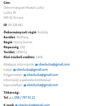
Cím:
Önkormányzati Hivatal Lúčka
Lúčka 39
049 42 Drnava
ID
: 00 328 481
Önkormányzati régió
: Košický
Kerület
: Rožňava
Régió
: Horný Gemer
Népesség
: 182
Terület
: 1494 ha
Első írásbeli említés
: 1406
Általános információk:
obeclucka@gmail.com
Irattár:
obeclucka@gmail.com
Polgármester:
obeclucka@gmail.com
Információ a weboldal kitöltésével
kapcsolatban:
obeclucka@gmail.com
Titkárság:
Tel .:
058 / 797 91 21
E-mail:
obeclucka@gmail.com