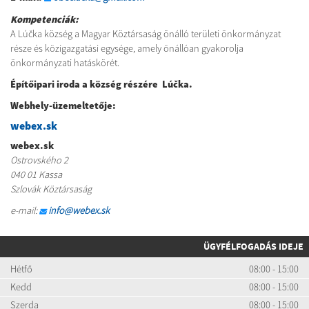
Kompetenciák:
A Lúčka község a Magyar Köztársaság önálló területi önkormányzat
része és közigazgatási egysége, amely önállóan gyakorolja
önkormányzati hatáskörét.
Építőipari iroda a község részére
Lúčka
.
Webhely-üzemeltetője:
webex.sk
webex.sk
Ostrovského 2
040 01 Kassa
Szlovák Köztársaság
e-mail:
info@webex.sk
ÜGYFÉLFOGADÁS IDEJE
Hétfő
08:00 - 15:00
Kedd
08:00 - 15:00
Szerda
08:00 - 15:00