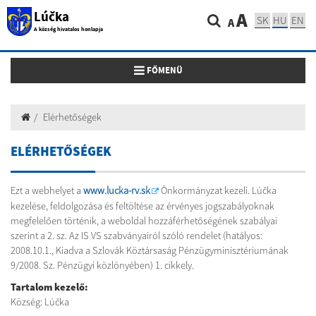
Lúčka
A
SK
HU
EN
A
A község hivatalos honlapja
Toggle navigation
FŐMENÜ
Elérhetőségek
ELÉRHETŐSÉGEK
Ezt a webhelyet a
www.lucka-rv.sk
Önkormányzat kezeli. Lúčka
kezelése, feldolgozása és feltöltése az érvényes jogszabályoknak
megfelelően történik, a weboldal hozzáférhetőségének szabályai
szerint a 2. sz. Az IS VS szabványairól szóló rendelet (hatályos:
2008.10.1., Kiadva a Szlovák Köztársaság Pénzügyminisztériumának
9/2008. Sz. Pénzügyi közlönyében) 1. cikkely.
Tartalom kezelő:
Község: Lúčka