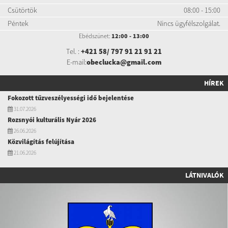
Csütörtök
08:00 - 15:00
Péntek
Nincs ügyfélszolgálat.
Ebédszünet:
12:00 - 13:00
Tel. :
+421 58/ 797 91 21 91 21
E-mail:
obeclucka@gmail.com
HÍREK
Fokozott tűzveszélyességi idő bejelentése
31.07.2026
Rozsnyói kulturális Nyár 2026
26.06.2026
Közvilágítás felújítása
21.06.2026
LÁTNIVALÓK