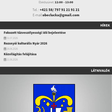
Ebédszünet:
12:00 - 13:00
Tel. :
+421 58/ 797 91 21 91 21
E-mail:
obeclucka@gmail.com
HÍREK
Fokozott tűzveszélyességi idő bejelentése
31.07.2026
Rozsnyói kulturális Nyár 2026
26.06.2026
Közvilágítás felújítása
21.06.2026
LÁTNIVALÓK