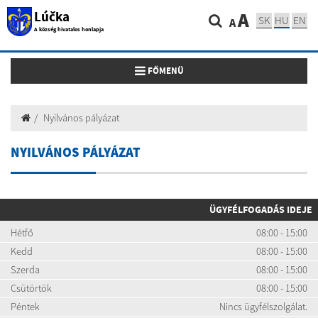
Lúčka
A
SK
HU
EN
A
A község hivatalos honlapja
Toggle navigation
FŐMENÜ
Nyilvános pályázat
NYILVÁNOS PÁLYÁZAT
ÜGYFÉLFOGADÁS IDEJE
Hétfő
08:00 - 15:00
Kedd
08:00 - 15:00
Szerda
08:00 - 15:00
Csütörtök
08:00 - 15:00
Péntek
Nincs ügyfélszolgálat.