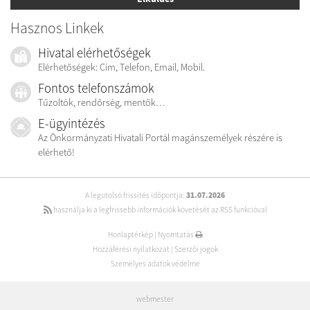
Hasznos Linkek
Hivatal elérhetőségek
Elérhetőségek: Cím, Telefon, Email, Mobil.
Fontos telefonszámok
Tűzoltók, rendőrség, mentők…
E-ügyintézés
Az Önkormányzati Hivatali Portál magánszemélyek részére is
elérhető!
A legutolsó frissítés időpontja:
31.07.2026
használja ki a legfrissebb információk követését az RSS funkcióval
Honlaptérkép
|
Nyomtatás
Hozzáférési nyilatkozat
|
Szerzői jogok
Személyes adatok védelme
webmester