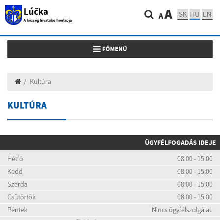
Lúčka
A
SK
HU
EN
A
A község hivatalos honlapja
Toggle navigation
FŐMENÜ
Kultúra
KULTÚRA
ÜGYFÉLFOGADÁS IDEJE
Hétfő
08:00 - 15:00
Kedd
08:00 - 15:00
Szerda
08:00 - 15:00
Csütörtök
08:00 - 15:00
Péntek
Nincs ügyfélszolgálat.