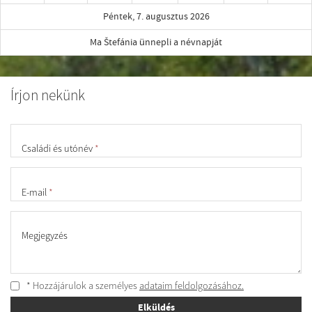
Péntek, 7. augusztus 2026
Ma Štefánia ünnepli a névnapját
Írjon nekünk
Családi és utónév
*
E-mail
*
Megjegyzés
* Hozzájárulok a személyes
adataim feldolgozásához.
Elküldés