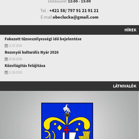
Ebédszünet:
12:00 - 13:00
Tel. :
+421 58/ 797 91 21 91 21
E-mail:
obeclucka@gmail.com
HÍREK
Fokozott tűzveszélyességi idő bejelentése
31.07.2026
Rozsnyói kulturális Nyár 2026
26.06.2026
Közvilágítás felújítása
21.06.2026
LÁTNIVALÓK