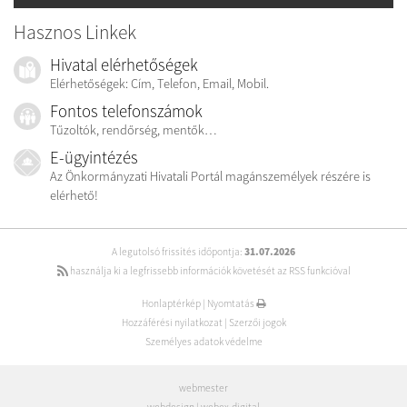
Hasznos Linkek
Hivatal elérhetőségek
Elérhetőségek: Cím, Telefon, Email, Mobil.
Fontos telefonszámok
Tűzoltók, rendőrség, mentők…
E-ügyintézés
Az Önkormányzati Hivatali Portál magánszemélyek részére is
elérhető!
A legutolsó frissítés időpontja:
31.07.2026
használja ki a legfrissebb információk követését az RSS funkcióval
Honlaptérkép
|
Nyomtatás
Hozzáférési nyilatkozat
|
Szerzői jogok
Személyes adatok védelme
webmester