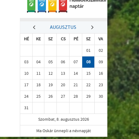
AUGUSZTUS
HÉ
KE
SZ
CS
PÉ
SZ
VA
01
02
03
04
05
06
07
08
09
10
11
12
13
14
15
16
17
18
19
20
21
22
23
24
25
26
27
28
29
30
31
Szombat, 8. augusztus 2026
Ma Oskár ünnepli a névnapját