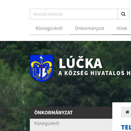
Községünkről
Önkormányzat
Hírek
LÚČKA
A KÖZSÉG HIVATALOS 
ÖNKORMÁNYZAT
Községünkről
TE