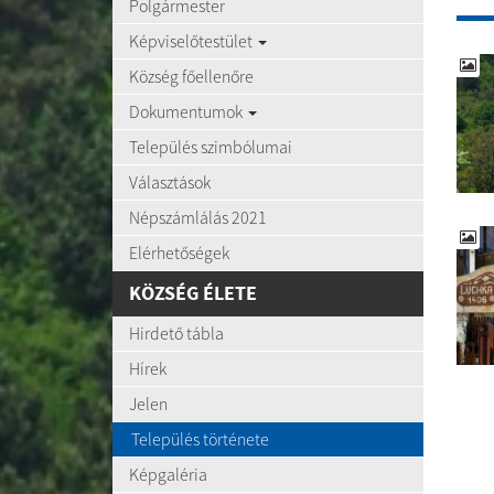
Polgármester
Képviselőtestület
Község főellenőre
Dokumentumok
Település szimbólumai
Választások
Népszámlálás 2021
Elérhetőségek
KÖZSÉG ÉLETE
Hirdető tábla
Hírek
Jelen
Település története
Képgaléria