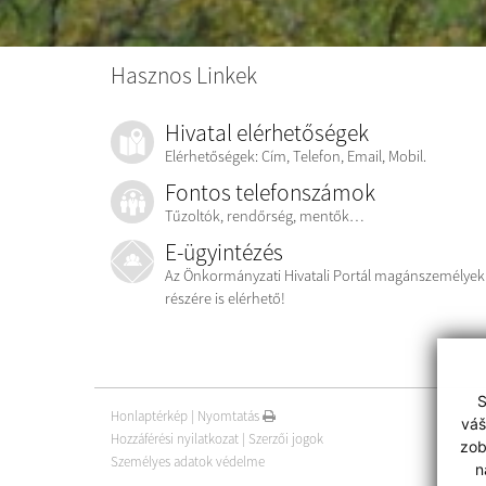
Hasznos Linkek
Hivatal elérhetőségek
Elérhetőségek: Cím, Telefon, Email, Mobil.
Fontos telefonszámok
Tűzoltók, rendőrség, mentők…
E-ügyintézés
Az Önkormányzati Hivatali Portál magánszemélyek
részére is elérhető!
S
Honlaptérkép
|
Nyomtatás
váš
Hozzáférési nyilatkozat
|
Szerzői jogok
zob
Személyes adatok védelme
n