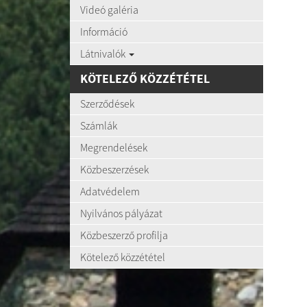
Videó galéria
Információ
Látnivalók
KÖTELEZŐ KÖZZÉTÉTEL
Szerződések
Számlák
Megrendelések
Közbeszerzések
Adatvédelem
Nyilvános pályázat
Közbeszerző profilja
Kötelező közzététel