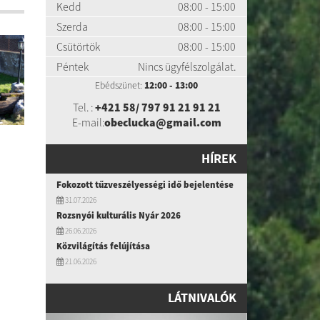
Kedd
08:00 - 15:00
Szerda
08:00 - 15:00
Csütörtök
08:00 - 15:00
Péntek
Nincs ügyfélszolgálat.
Ebédszünet:
12:00 - 13:00
Tel. :
+421 58/ 797 91 21 91 21
E-mail:
obeclucka@gmail.com
HÍREK
Fokozott tűzveszélyességi idő bejelentése
31.07.2026
Rozsnyói kulturális Nyár 2026
26.06.2026
Közvilágítás felújítása
21.06.2026
LÁTNIVALÓK