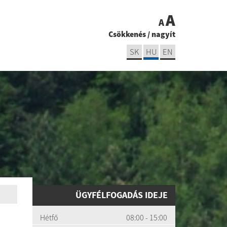
A
A
Csökkenés
/
nagyít
SK
HU
EN
ÜGYFÉLFOGADÁS IDEJE
Hétfő
08:00 - 15:00