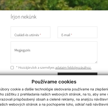
Írjon nekünk
Családi és utónév
*
E-mail
*
Megjegyzés
* Hozzájárulok a személyes
adataim feldolgozásához.
Elküldés
Používame cookies
úbory cookie a ďalšie technológie sledovania používame na zlepšen
A legutolsó frissítés időpontja:
31.07.2026
ho zážitku z prehliadania našich webových stránok, na to, aby sme
használja ki a legfrissebb információk követését az
razovali prispôsobený obsah a cielené reklamy, na analýzu návštevn
RSS funkcióval
ašich webových stránok a na pochopenie toho, odkiaľ naši návštevní