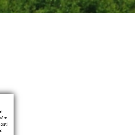
ie
 vám
osti
ci