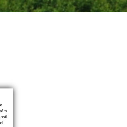
ie
 vám
osti
ci