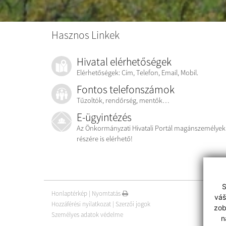
Hasznos Linkek
Hivatal elérhetőségek
Elérhetőségek: Cím, Telefon, Email, Mobil.
Fontos telefonszámok
Tűzoltók, rendőrség, mentők…
E-ügyintézés
Az Önkormányzati Hivatali Portál magánszemélyek
részére is elérhető!
S
Honlaptérkép
|
Nyomtatás
váš
Hozzáférési nyilatkozat
|
Szerzői jogok
zob
Személyes adatok védelme
n