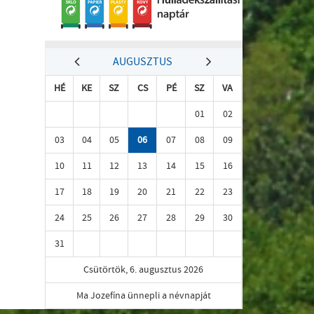
AUGUSZTUS
HÉ
KE
SZ
CS
PÉ
SZ
VA
01
02
03
04
05
06
07
08
09
10
11
12
13
14
15
16
17
18
19
20
21
22
23
24
25
26
27
28
29
30
31
Csütörtök, 6. augusztus 2026
Ma Jozefína ünnepli a névnapját