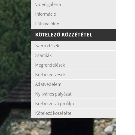
Videó galéria
Információ
Látnivalók
KÖTELEZŐ KÖZZÉTÉTEL
Szerződések
Számlák
Megrendelések
Közbeszerzések
Adatvédelem
Nyilvános pályázat
Közbeszerző profilja
Kötelező közzététel