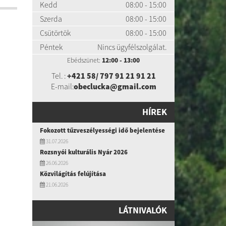
Kedd
08:00 - 15:00
Szerda
08:00 - 15:00
Csütörtök
08:00 - 15:00
Péntek
Nincs ügyfélszolgálat.
Ebédszünet:
12:00 - 13:00
Tel. :
+421 58/ 797 91 21 91 21
E-mail:
obeclucka@gmail.com
HÍREK
Fokozott tűzveszélyességi idő bejelentése
31.07.2026
Rozsnyói kulturális Nyár 2026
26.06.2026
Közvilágítás felújítása
21.06.2026
LÁTNIVALÓK