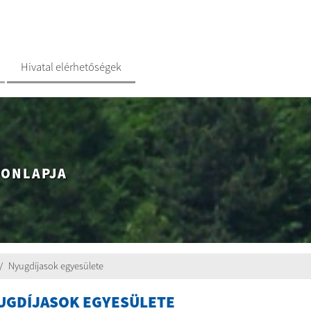
Hivatal elérhetőségek
HONLAPJA
Nyugdíjasok egyesülete
UGDÍJASOK EGYESÜLETE