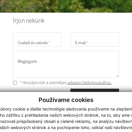
Írjon nekünk
Családi és utónév
*
E-mail
*
Megjegyzés
* Hozzájárulok a személyes
adataim feldolgozásához.
Elküldés
Používame cookies
úbory cookie a ďalšie technológie sledovania používame na zlepšen
A legutolsó frissítés időpontja:
31.07.2026
ho zážitku z prehliadania našich webových stránok, na to, aby sme
használja ki a legfrissebb információk követését az
razovali prispôsobený obsah a cielené reklamy, na analýzu návštevn
RSS funkcióval
ašich webových stránok a na pochopenie toho, odkiaľ naši návštevní