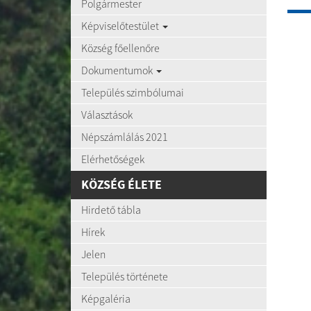
Polgármester
Képviselőtestület
Község főellenőre
Dokumentumok
Település szimbólumai
Választások
Népszámlálás 2021
Elérhetőségek
KÖZSÉG ÉLETE
Hirdető tábla
Hírek
Jelen
Település története
Képgaléria