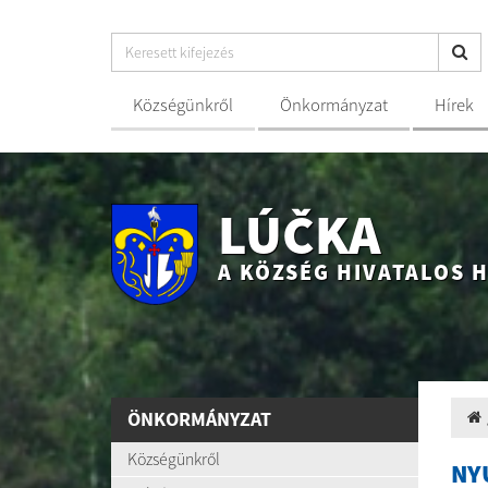
Községünkről
Önkormányzat
Hírek
LÚČKA
A KÖZSÉG HIVATALOS 
ÖNKORMÁNYZAT
Községünkről
NY