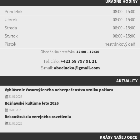
ÚRADNÉ HODINY
Pondelok
08:00 - 15:00
Utorok
08:00 - 15:00
Streda
08:00 - 15:00
Štvrtok
08:00 - 15:00
Piatok
nestránkový deň
Obedňajšia prestávka:
12:00 - 12:30
Tel. číslo:
+421 58 797 91 21
E-mail:
obeclucka@gmail.com
AKTUALITY
Vyhlásenie časuzvýšeného nebezpečenstva vzniku požiaru
31.07.2026
Rožňavské kultúrne leto 2026
26.06.2026
Rekonštrukcia verejného osvetlenia
21.06.2026
KRÁSY NAŠEJ OBCE