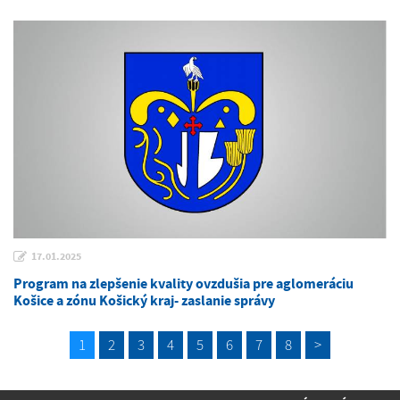
17.01.2025
Program na zlepšenie kvality ovzdušia pre aglomeráciu
Košice a zónu Košický kraj- zaslanie správy
1
2
3
4
5
6
7
8
>