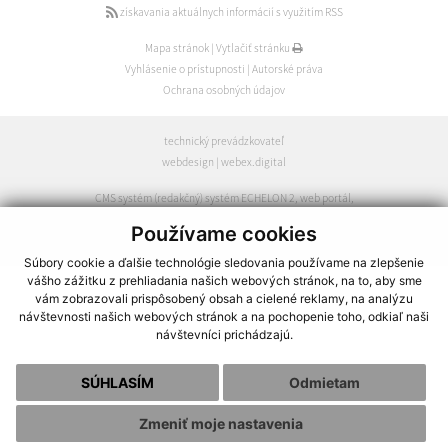
získavania aktuálnych informácií s využitím RSS
Mapa stránok
|
Vytlačiť stránku
Vyhlásenie o prístupnosti
|
Autorské práva
Ochrana osobných údajov
technický prevádzkovateľ
webdesign
|
webex.digital
CMS systém (redakčný) systém ECHELON 2
,
web portál
,
webhosting
,
webex.digital
,
domény
,
registrácia domény
,
Používame cookies
spoločnosť webex.digital
Súbory cookie a ďalšie technológie sledovania používame na zlepšenie
vášho zážitku z prehliadania našich webových stránok, na to, aby sme
vám zobrazovali prispôsobený obsah a cielené reklamy, na analýzu
návštevnosti našich webových stránok a na pochopenie toho, odkiaľ naši
návštevníci prichádzajú.
SÚHLASÍM
Odmietam
Zmeniť moje nastavenia