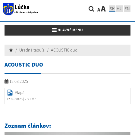
Lúčka
A
SK
HU
EN
A
Oficiálne stránky obce
Toggle navigation
HLAVNÉ MENU
Úradná tabuľa
ACOUSTIC duo
ACOUSTIC DUO
12.08.2025
Plagát
12.08.2025
| 2.21 Mb
Zoznam článkov: