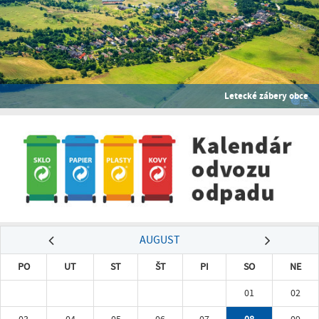
Letecké zábery obce
AUGUST
PO
UT
ST
ŠT
PI
SO
NE
01
02