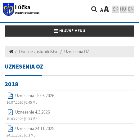
Lúčka
A
SK
HU
EN
A
Oficiálne stránky obce
Toggle navigation
HLAVNÉ MENU
Obecné zastupiteľstvo
Uznesenia OZ
UZNESENIA OZ
2018
Uznesenia 15.06.2026
16.07.2026
| 0.45 Mb
Uznesenie 4.3.2026
10.03.2026
| 0.33 Mb
Uznesenia 24.11.2025
24.11.2025
| 0.3 Mb