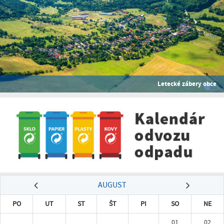
Letecké zábery obce
AUGUST
PO
UT
ST
ŠT
PI
SO
NE
01
02