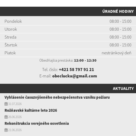
ÚRADNÉ HODINY
Pondelok
08:00 - 15:00
Utorok
08:00 - 15:00
Streda
08:00 - 15:00
Štvrtok
08:00 - 15:00
Piatok
nestránkový deň
Obedňajšia prestávka:
12:00 - 12:30
Tel. číslo:
+421 58 797 91 21
E-mail:
obeclucka@gmail.com
AKTUALITY
Vyhlásenie časuzvýšeného nebezpečenstva vzniku požiaru
31.07.2026
Rožňavské kultúrne leto 2026
26.06.2026
Rekonštrukcia verejného osvetlenia
21.06.2026