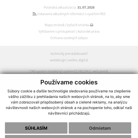
Posledná aktualizácia:
31.07.2026
získavania aktuálnych informácií s využitím RSS
Mapa stránok
|
Vytlačiť stránku
Vyhlásenie o prístupnosti
|
Autorské práva
Ochrana osobných údajov
technický prevádzkovateľ
webdesign
|
webex.digital
CMS systém (redakčný) systém ECHELON 2
,
web portál
,
webhosting
,
webex.digital
,
domény
,
registrácia domény
,
Používame cookies
spoločnosť webex.digital
Súbory cookie a ďalšie technológie sledovania používame na zlepšenie
vášho zážitku z prehliadania našich webových stránok, na to, aby sme
vám zobrazovali prispôsobený obsah a cielené reklamy, na analýzu
návštevnosti našich webových stránok a na pochopenie toho, odkiaľ naši
návštevníci prichádzajú.
SÚHLASÍM
Odmietam