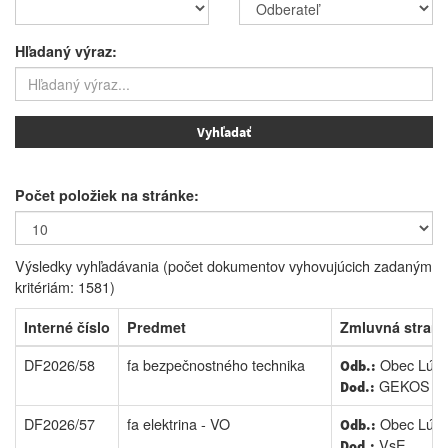
Hľadaný výraz:
Počet položiek na stránke:
Výsledky vyhľadávania (počet dokumentov vyhovujúcich zadaným
kritériám: 1581)
Interné číslo
Predmet
Zmluvná strana
DF2026/58
fa bezpečnostného technika
Obec Lúčk
Odb.:
GEKOS Jura
Dod.:
DF2026/57
fa elektrina - VO
Obec Lúčk
Odb.:
VsE
Dod.: