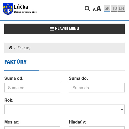
Lúčka
A
SK
HU
EN
A
Oficiálne stránky obce
Toggle navigation
HLAVNÉ MENU
Faktúry
FAKTÚRY
Suma od:
Suma do:
Rok:
Mesiac:
Hľadať v: