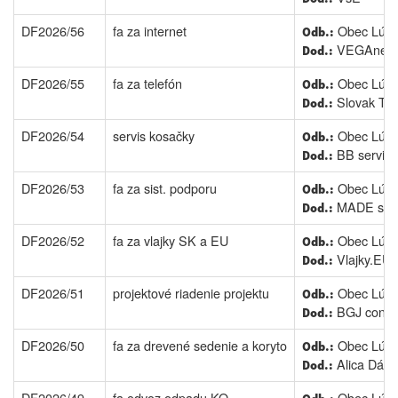
DF2026/56
fa za internet
Obec Lúčk
Odb.:
VEGAnet s.
Dod.:
DF2026/55
fa za telefón
Obec Lúčk
Odb.:
Slovak Tel
Dod.:
DF2026/54
servis kosačky
Obec Lúčk
Odb.:
BB servis
Dod.:
DF2026/53
fa za sist. podporu
Obec Lúčk
Odb.:
MADE spol.
Dod.:
DF2026/52
fa za vlajky SK a EU
Obec Lúčk
Odb.:
Vlajky.EU s
Dod.:
DF2026/51
projektové riadenie projektu
Obec Lúčk
Odb.:
BGJ consult
Dod.:
DF2026/50
fa za drevené sedenie a koryto
Obec Lúčk
Odb.:
Alica Dáni
Dod.:
DF2026/49
fa odvoz odpadu KO
Obec Lúčk