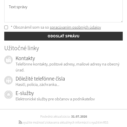
Text správy
* Oboznámil som sa so
spracúvaním osobných údajov
ODOSLAŤ SPRÁVU
Užitočné linky
Kontakty
Telefónne kontakty, poštové adresy, mailové adresy na obecný
úrad.
Dôležité telefónne čísla
Hasiči, polícia, záchranka...
E-služby
Elektronické služby pre občanov a podnikateľov
Posledná aktualizácia:
31.07.2026
využite možnosť získavania aktuálnych informácií s využitím RSS