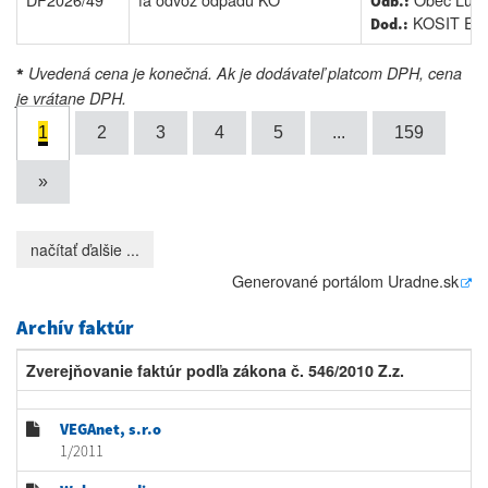
Odb.:
KOSIT EAS
Dod.:
Uvedená cena je konečná. Ak je dodávateľ platcom DPH, cena
*
je vrátane DPH.
1
2
3
4
5
...
159
»
načítať ďalšie ...
Generované portálom
Uradne.sk
Archív faktúr
Zverejňovanie faktúr podľa zákona č. 546/2010 Z.z.
VEGAnet, s.r.o
1/2011