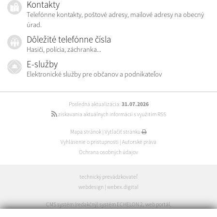
Kontakty
Telefónne kontakty, poštové adresy, mailové adresy na obecný
úrad.
Dôležité telefónne čísla
Hasiči, polícia, záchranka...
E-služby
Elektronické služby pre občanov a podnikateľov
Posledná aktualizácia:
31.07.2026
získavania aktuálnych informácií s využitím RSS
Mapa stránok
|
Vytlačiť stránku
Vyhlásenie o prístupnosti
|
Autorské práva
Ochrana osobných údajov
technický prevádzkovateľ
webdesign
|
webex.digital
CMS systém (redakčný) systém ECHELON 2
,
web portál
,
webhosting
,
webex.digital
,
domény
,
registrácia domény
,