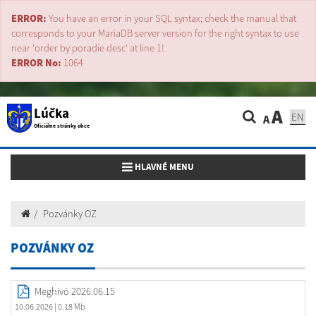
ERROR:
You have an error in your SQL syntax; check the manual that
corresponds to your MariaDB server version for the right syntax to use
near 'order by poradie desc' at line 1!
ERROR No:
1064
Lúčka
A
EN
A
Oficiálne stránky obce
Toggle navigation
HLAVNÉ MENU
Pozvánky OZ
POZVÁNKY OZ
Meghívó 2026.06.15
10.06.2026
| 0.18 Mb