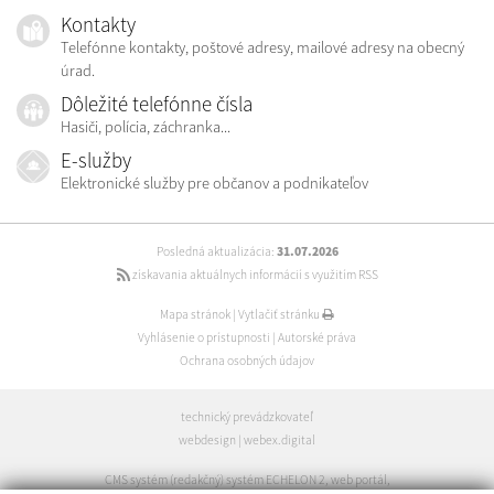
Kontakty
Telefónne kontakty, poštové adresy, mailové adresy na obecný
úrad.
Dôležité telefónne čísla
Hasiči, polícia, záchranka...
E-služby
Elektronické služby pre občanov a podnikateľov
Posledná aktualizácia:
31.07.2026
získavania aktuálnych informácií s využitím RSS
Mapa stránok
|
Vytlačiť stránku
Vyhlásenie o prístupnosti
|
Autorské práva
Ochrana osobných údajov
technický prevádzkovateľ
webdesign
|
webex.digital
CMS systém (redakčný) systém ECHELON 2
,
web portál
,