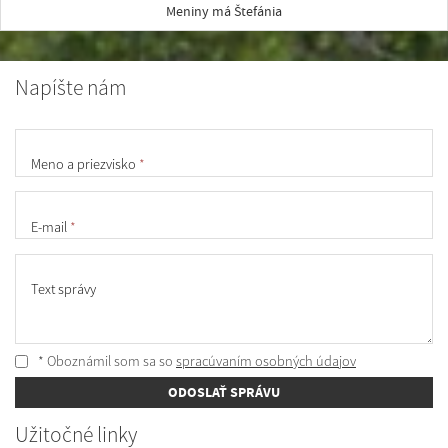
Meniny má Štefánia
Napíšte nám
Meno a priezvisko
*
E-mail
*
Text správy
* Oboznámil som sa so
spracúvaním osobných údajov
ODOSLAŤ SPRÁVU
Užitočné linky