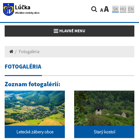
Lúčka
A
SK
HU
EN
A
Oficiálne stránky obce
Toggle navigation
HLAVNÉ MENU
Fotogaléria
FOTOGALÉRIA
Zoznam fotogalérií:
Letecké zábery obce
Starý kostol