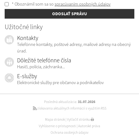
* Oboznámil som sa so
spracúvaním osobných údajov
ODOSLAŤ SPRÁVU
Užitočné linky
Kontakty
Telefónne kontakty, poštové adresy, mailové adresy na obecný
úrad.
Dôležité telefónne čísla
Hasiči, polícia, záchranka...
E-služby
Elektronické služby pre občanov a podnikateľov
Posledná aktualizácia:
31.07.2026
získavania aktuálnych informácií s využitím RSS
Mapa stránok
|
Vytlačiť stránku
Vyhlásenie o prístupnosti
|
Autorské práva
Ochrana osobných údajov