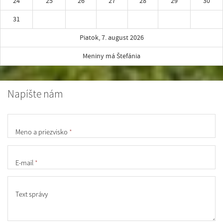
24
25
26
27
28
29
30
31
Piatok, 7. august 2026
Meniny má Štefánia
Napíšte nám
Meno a priezvisko
*
E-mail
*
Text správy