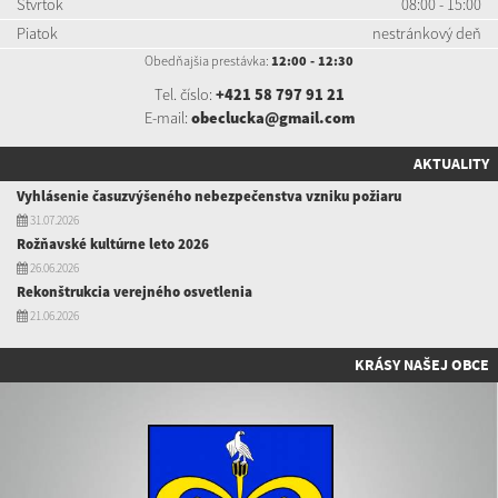
Štvrtok
08:00 - 15:00
Piatok
nestránkový deň
Obedňajšia prestávka:
12:00 - 12:30
Tel. číslo:
+421 58 797 91 21
E-mail:
obeclucka@gmail.com
AKTUALITY
Vyhlásenie časuzvýšeného nebezpečenstva vzniku požiaru
31.07.2026
Rožňavské kultúrne leto 2026
26.06.2026
Rekonštrukcia verejného osvetlenia
21.06.2026
KRÁSY NAŠEJ OBCE