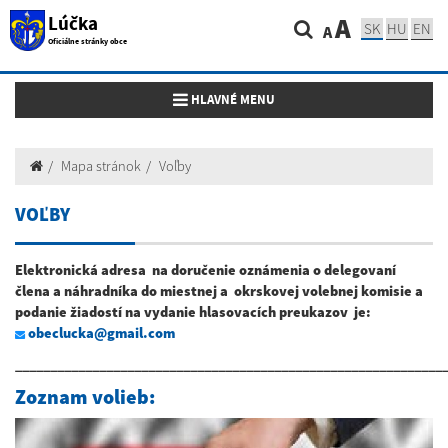
Lúčka
A
SK
HU
EN
A
Oficiálne stránky obce
Toggle navigation
HLAVNÉ MENU
Mapa stránok
Voľby
VOĽBY
Elektronická adresa na doručenie oznámenia o delegovaní
člena a náhradníka do miestnej a okrskovej volebnej komisie a
podanie žiadostí na vydanie hlasovacích preukazov je:
obeclucka@gmail.com
_____________________________________________________________
Zoznam volieb: