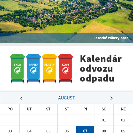
Letecké zábery obce
AUGUST
PO
UT
ST
ŠT
PI
SO
NE
01
02
03
04
05
06
07
08
09