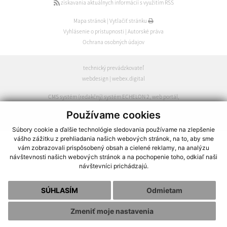
získavania aktuálnych informácií s využitím RSS
Mapa stránok
|
Vytlačiť stránku
Vyhlásenie o prístupnosti
|
Autorské práva
Ochrana osobných údajov
technický prevádzkovateľ
webdesign
|
webex.digital
CMS systém (redakčný) systém ECHELON 2
,
web portál
,
webhosting
,
webex.digital
,
domény
,
registrácia domény
,
Používame cookies
spoločnosť webex.digital
Súbory cookie a ďalšie technológie sledovania používame na zlepšenie
vášho zážitku z prehliadania našich webových stránok, na to, aby sme
vám zobrazovali prispôsobený obsah a cielené reklamy, na analýzu
návštevnosti našich webových stránok a na pochopenie toho, odkiaľ naši
návštevníci prichádzajú.
SÚHLASÍM
Odmietam
Zmeniť moje nastavenia