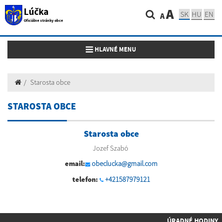
Lúčka
A
SK
HU
EN
A
Oficiálne stránky obce
Toggle navigation
HLAVNÉ MENU
Starosta obce
STAROSTA OBCE
Starosta obce
Jozef Szabó
email:
obeclucka@gmail.com
telefon:
+421587979121
ÚRADNÉ HODINY