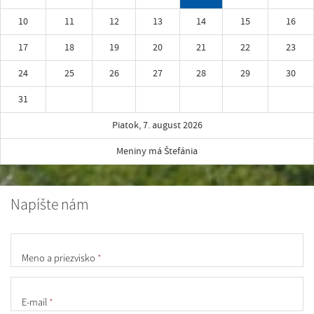
10
11
12
13
14
15
16
17
18
19
20
21
22
23
24
25
26
27
28
29
30
31
Piatok, 7. august 2026
Meniny má Štefánia
Napíšte nám
Meno a priezvisko
*
E-mail
*