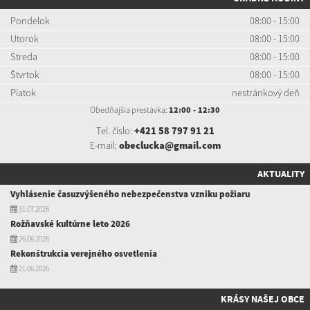
Pondelok
08:00 - 15:00
Utorok
08:00 - 15:00
Streda
08:00 - 15:00
Štvrtok
08:00 - 15:00
Piatok
nestránkový deň
Obedňajšia prestávka:
12:00 - 12:30
Tel. číslo:
+421 58 797 91 21
E-mail:
obeclucka@gmail.com
AKTUALITY
Vyhlásenie časuzvýšeného nebezpečenstva vzniku požiaru
31.07.2026
Rožňavské kultúrne leto 2026
26.06.2026
Rekonštrukcia verejného osvetlenia
21.06.2026
KRÁSY NAŠEJ OBCE