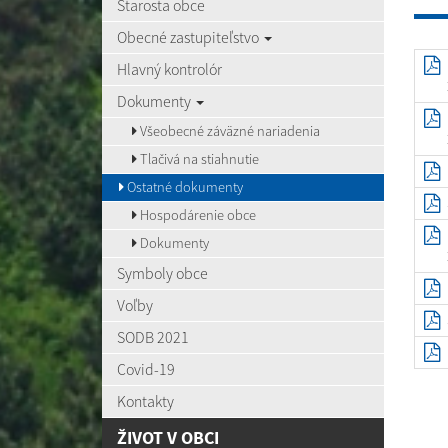
Starosta obce
Obecné zastupiteľstvo
Hlavný kontrolór
Dokumenty
Všeobecné záväzné nariadenia
Tlačivá na stiahnutie
Ostatné dokumenty
Hospodárenie obce
Dokumenty
Symboly obce
Voľby
SODB 2021
Covid-19
Kontakty
ŽIVOT V OBCI