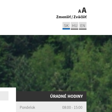
A
A
Zmenšiť
/
Zväčšiť
SK
HU
EN
ÚRADNÉ HODINY
Pondelok
08:00 - 15:00