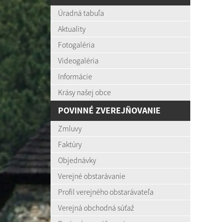
Úradná tabuľa
Aktuality
Fotogaléria
Videogaléria
Informácie
Krásy našej obce
POVINNÉ ZVEREJŇOVANIE
Zmluvy
Faktúry
Objednávky
Verejné obstarávanie
Profil verejného obstarávateľa
Verejná obchodná súťaž