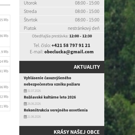
Utorok
08:00 - 15:00
Streda
08:00 - 15:00
Štvrtok
08:00 - 15:00
.25 Mb
Piatok
nestránkový deň
.86 Mb
Obedňajšia prestávka:
12:00 - 12:30
Tel. číslo:
+421 58 797 91 21
E-mail:
obeclucka@gmail.com
1.9 Mb
.14 Mb
AKTUALITY
.91 Mb
Vyhlásenie časuzvýšeného
nebezpečenstva vzniku požiaru
.96 Mb
31.07.2026
.22 Mb
Rožňavské kultúrne leto 2026
26.06.2026
.21 Mb
Rekonštrukcia verejného osvetlenia
21.06.2026
KRÁSY NAŠEJ OBCE