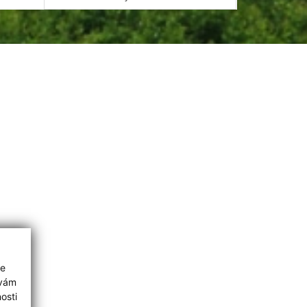
ie
 vám
osti