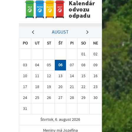
AUGUST
PO
UT
ST
ŠT
PI
SO
NE
01
02
03
04
05
06
07
08
09
10
11
12
13
14
15
16
17
18
19
20
21
22
23
24
25
26
27
28
29
30
31
Štvrtok, 6. august 2026
Meniny má Jozefína