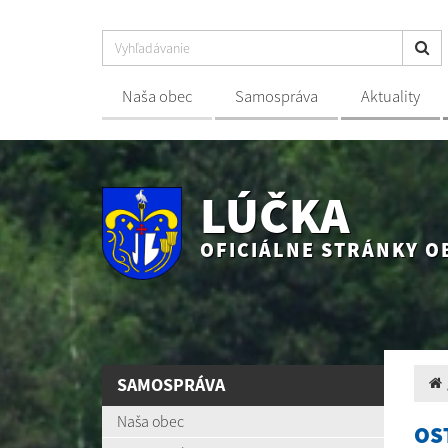
Naša obec
Samospráva
Aktuality
LÚČKA
OFICIÁLNE STRÁNKY O
SAMOSPRÁVA
Naša obec
OS