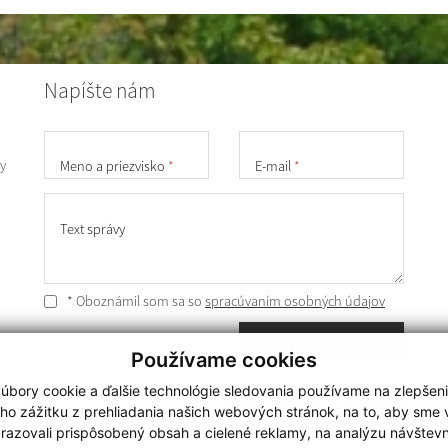
Napíšte nám
y
Meno a priezvisko
*
E-mail
*
Text správy
* Oboznámil som sa so
spracúvaním osobných údajov
ODOSLAŤ SPRÁVU
Používame cookies
úbory cookie a ďalšie technológie sledovania používame na zlepšen
Posledná aktualizácia:
31.07.2026
ho zážitku z prehliadania našich webových stránok, na to, aby sme
získavania aktuálnych informácií s využitím RSS
razovali prispôsobený obsah a cielené reklamy, na analýzu návštevn