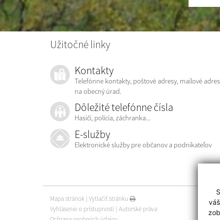
Užitočné linky
Kontakty
Telefónne kontakty, poštové adresy, mailové adres
na obecný úrad.
Dôležité telefónne čísla
Hasiči, polícia, záchranka...
E-služby
Elektronické služby pre občanov a podnikateľov
S
Mapa stránok
|
Vytlačiť stránku
váš
Vyhlásenie o prístupnosti
|
Autorské práva
zob
Ochrana osobných údajov