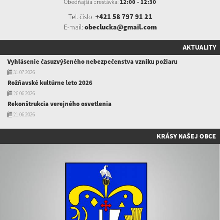
Obedňajšia prestávka:
12:00 - 12:30
Tel. číslo:
+421 58 797 91 21
E-mail:
obeclucka@gmail.com
AKTUALITY
Vyhlásenie časuzvýšeného nebezpečenstva vzniku požiaru
31.07.2026
Rožňavské kultúrne leto 2026
26.06.2026
Rekonštrukcia verejného osvetlenia
21.06.2026
KRÁSY NAŠEJ OBCE