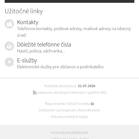
Užitočné linky
Kontakty
Telefónne kontakty, poštové adresy, mailové adresy na obecný
úrad.
Dôležité telefónne čísla
Hasiči, polícia, záchranka...
E-služby
Elektronické služby pre občanov a podnikateľov
Posledná aktualizácia:
31.07.2026
získavania aktuálnych informácií s využitím RSS
Mapa stránok
|
Vytlačiť stránku
Vyhlásenie o prístupnosti
|
Autorské práva
Ochrana osobných údajov
technický prevádzkovateľ