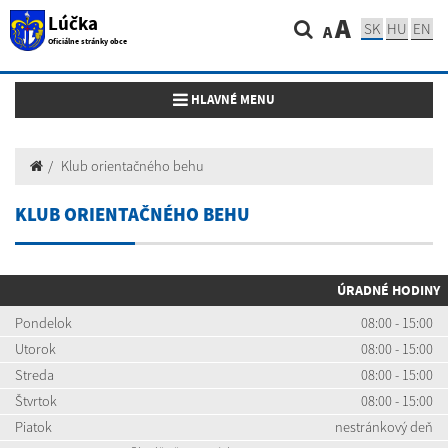
Lúčka
A
SK
HU
EN
A
Oficiálne stránky obce
Toggle navigation
HLAVNÉ MENU
Klub orientačného behu
KLUB ORIENTAČNÉHO BEHU
ÚRADNÉ HODINY
Pondelok
08:00 - 15:00
Utorok
08:00 - 15:00
Streda
08:00 - 15:00
Štvrtok
08:00 - 15:00
Piatok
nestránkový deň