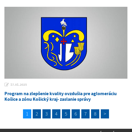
17.01.2025
Program na zlepšenie kvality ovzdušia pre aglomeráciu
Košice a zónu Košický kraj- zaslanie správy
1
2
3
4
5
6
7
8
>