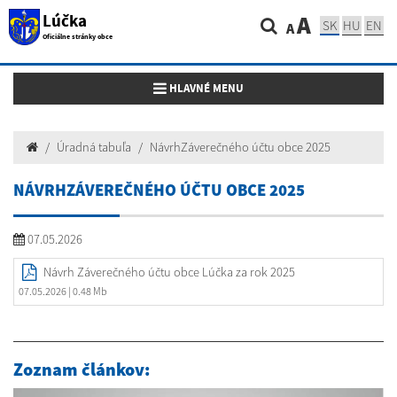
Lúčka
A
SK
HU
EN
A
Oficiálne stránky obce
Toggle navigation
HLAVNÉ MENU
Úradná tabuľa
NávrhZáverečného účtu obce 2025
NÁVRHZÁVEREČNÉHO ÚČTU OBCE 2025
07.05.2026
Návrh Záverečného účtu obce Lúčka za rok 2025
07.05.2026
| 0.48 Mb
Zoznam článkov: