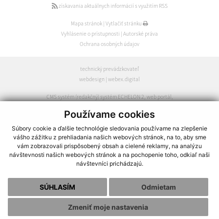
získavania aktuálnych informácií s využitím RSS
Mapa stránok
|
Vytlačiť stránku
Vyhlásenie o prístupnosti
|
Autorské práva
Ochrana osobných údajov
technický prevádzkovateľ
webdesign
|
webex.digital
CMS systém (redakčný) systém ECHELON 2
,
web portál
,
webhosting
,
webex.digital
,
domény
,
registrácia domény
,
Používame cookies
spoločnosť webex.digital
Súbory cookie a ďalšie technológie sledovania používame na zlepšenie
vášho zážitku z prehliadania našich webových stránok, na to, aby sme
vám zobrazovali prispôsobený obsah a cielené reklamy, na analýzu
návštevnosti našich webových stránok a na pochopenie toho, odkiaľ naši
návštevníci prichádzajú.
SÚHLASÍM
Odmietam
Zmeniť moje nastavenia