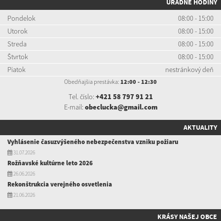
ÚRADNÉ HODINY
Pondelok
08:00 - 15:00
Utorok
08:00 - 15:00
Streda
08:00 - 15:00
Štvrtok
08:00 - 15:00
Piatok
nestránkový deň
Obedňajšia prestávka:
12:00 - 12:30
Tel. číslo:
+421 58 797 91 21
E-mail:
obeclucka@gmail.com
AKTUALITY
Vyhlásenie časuzvýšeného nebezpečenstva vzniku požiaru
31.07.2026
Rožňavské kultúrne leto 2026
26.06.2026
Rekonštrukcia verejného osvetlenia
21.06.2026
KRÁSY NAŠEJ OBCE