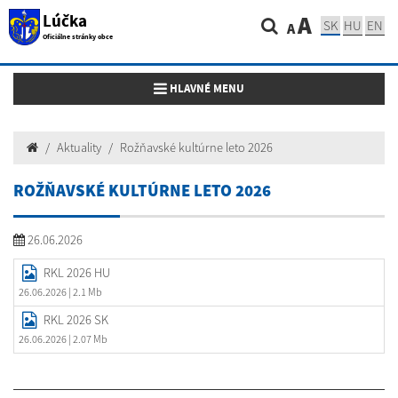
Lúčka
A
SK
HU
EN
A
Oficiálne stránky obce
Toggle navigation
HLAVNÉ MENU
Aktuality
Rožňavské kultúrne leto 2026
ROŽŇAVSKÉ KULTÚRNE LETO 2026
26.06.2026
RKL 2026 HU
26.06.2026
| 2.1 Mb
RKL 2026 SK
26.06.2026
| 2.07 Mb