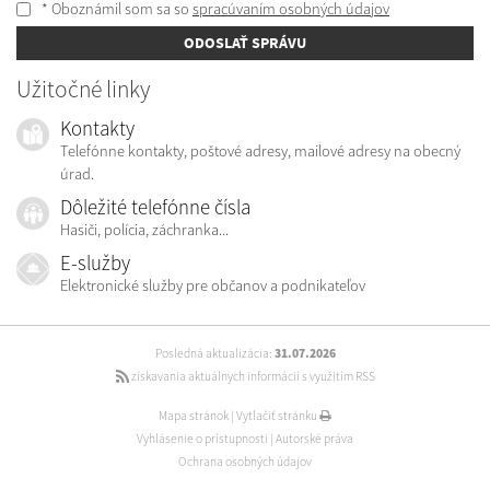
* Oboznámil som sa so
spracúvaním osobných údajov
ODOSLAŤ SPRÁVU
Užitočné linky
Kontakty
Telefónne kontakty, poštové adresy, mailové adresy na obecný
úrad.
Dôležité telefónne čísla
Hasiči, polícia, záchranka...
E-služby
Elektronické služby pre občanov a podnikateľov
Posledná aktualizácia:
31.07.2026
získavania aktuálnych informácií s využitím RSS
Mapa stránok
|
Vytlačiť stránku
Vyhlásenie o prístupnosti
|
Autorské práva
Ochrana osobných údajov