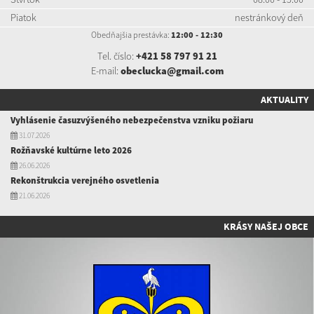
Piatok
nestránkový deň
Obedňajšia prestávka:
12:00 - 12:30
Tel. číslo:
+421 58 797 91 21
E-mail:
obeclucka@gmail.com
AKTUALITY
Vyhlásenie časuzvýšeného nebezpečenstva vzniku požiaru
31.07.2026
Rožňavské kultúrne leto 2026
26.06.2026
Rekonštrukcia verejného osvetlenia
21.06.2026
KRÁSY NAŠEJ OBCE