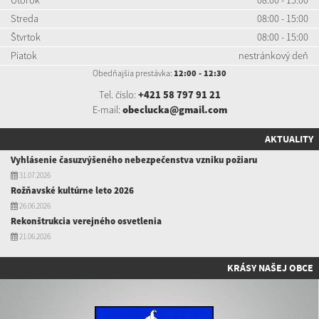
Streda
08:00 - 15:00
Štvrtok
08:00 - 15:00
Piatok
nestránkový deň
Obedňajšia prestávka:
12:00 - 12:30
Tel. číslo:
+421 58 797 91 21
E-mail:
obeclucka@gmail.com
AKTUALITY
Vyhlásenie časuzvýšeného nebezpečenstva vzniku požiaru
31.07.2026
Rožňavské kultúrne leto 2026
26.06.2026
Rekonštrukcia verejného osvetlenia
21.06.2026
KRÁSY NAŠEJ OBCE