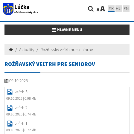
Lúčka
A
SK
HU
EN
A
Oficiálne stránky obce
Toggle navigation
HLAVNÉ MENU
Aktuality
Rožňavský veľtrh pre seniorov
ROŽŇAVSKÝ VEĽTRH PRE SENIOROV
09.10.2025
veľtrh 3
09.10.2025
| 0.98 Mb
veľtrh 2
09.10.2025
| 0.74 Mb
veľtrh 1
09.10.2025
| 0.72 Mb