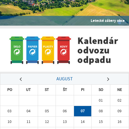
Letecké zábery obce
AUGUST
PO
UT
ST
ŠT
PI
SO
NE
01
02
03
04
05
06
07
08
09
10
11
12
13
14
15
16