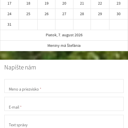
17
18
19
20
21
22
23
24
25
26
27
28
29
30
31
Piatok, 7. august 2026
Meniny má Štefánia
Napíšte nám
Meno a priezvisko
*
E-mail
*
Text správy