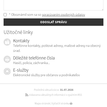
* Oboznámil som sa so
spracúvaním osobných údajov
ODOSLAŤ SPRÁVU
Užitočné linky
Kontakty
Telefónne kontakty, poštové adresy, mailové adresy na obecný
úrad.
Dôležité telefónne čísla
Hasiči, polícia, záchranka...
E-služby
Elektronické služby pre občanov a podnikateľov
Posledná aktualizácia:
31.07.2026
získavania aktuálnych informácií s využitím RSS
Mapa stránok
|
Vytlačiť stránku