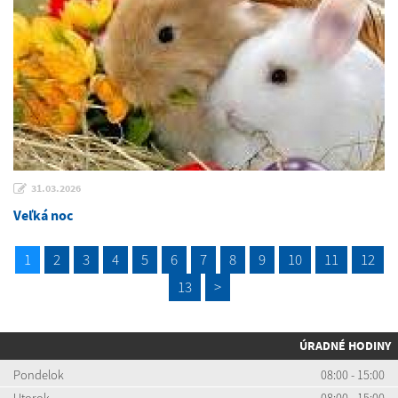
31.03.2026
Veľká noc
1
2
3
4
5
6
7
8
9
10
11
12
13
>
ÚRADNÉ HODINY
Pondelok
08:00 - 15:00
Utorok
08:00 - 15:00